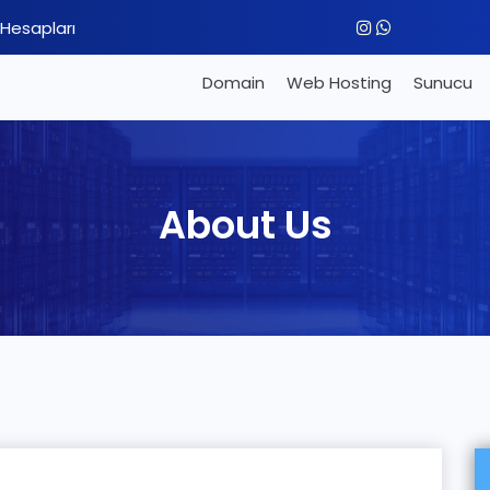
Hesapları
Domain
Web Hosting
Sunucu
About Us