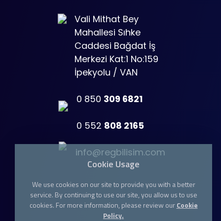
Vali Mithat Bey
Mahallesi Sıhke
Caddesi Bağdat İş
Merkezi Kat:1 No:159
İpekyolu / VAN
0 850
309 6821
0 552
808 2165
info@regbilisim.com
Cookie Usage
We use cookies on our site to provide you with a better
service. By continuing to use our site, you allow us to use
cookies. For more information, please review our
Cookie
Policy.