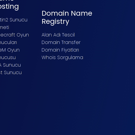
osting
Domain Name
tin2 Sunucu
Registry
meti
necraft Oyun
Alan Adı Tescil
ucuları
Domain Transfer
veM Oyun
Domain Fiyatları
nucusu
Whois Sorgulama
A Sunucu
st Sunucu