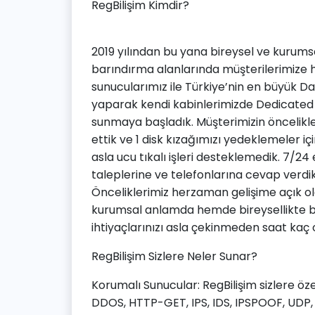
RegBilişim Kimdir?
2019 yılından bu yana bireysel ve kurums
barındırma alanlarında müşterilerimize h
sunucularımız ile Türkiye’nin en büyük Dat
yaparak kendi kabinlerimizde Dedicated
sunmaya başladık. Müşterimizin öncelikle g
ettik ve 1 disk kızağımızı yedeklemeler iç
asla ucu tıkalı işleri desteklemedik. 7/2
taleplerine ve telefonlarına cevap verdik
Önceliklerimiz herzaman gelişime açık 
kurumsal anlamda hemde bireysellikte ba
ihtiyaçlarınızı asla çekinmeden saat kaç ol
RegBilişim Sizlere Neler Sunar?
Korumalı Sunucular: RegBilişim sizlere ö
DDOS, HTTP-GET, IPS, IDS, IPSPOOF, UDP, T