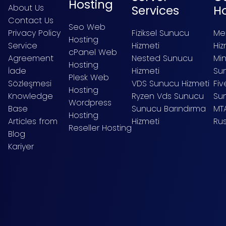
Hosting
About Us
Services
H
Contact Us
Seo Web
Privacy Policy
Fiziksel Sunucu
Me
Hosting
Service
Hizmeti
Hiz
cPanel Web
Agreement
Nested Sunucu
Mi
Hosting
İade
Hizmeti
Sun
Plesk Web
Sözleşmesi
VDS Sunucu Hizmeti
Fi
Hosting
Knowledge
Ryzen Vds Sunucu
Su
Wordpress
Base
Sunucu Barındırma
MT
Hosting
Articles from
Hizmeti
Ru
Reseller Hosting
Blog
Kariyer