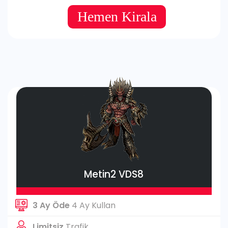
Hemen Kirala
Metin2 VDS8
3 Ay Öde
4 Ay Kullan
Limitsiz
Trafik