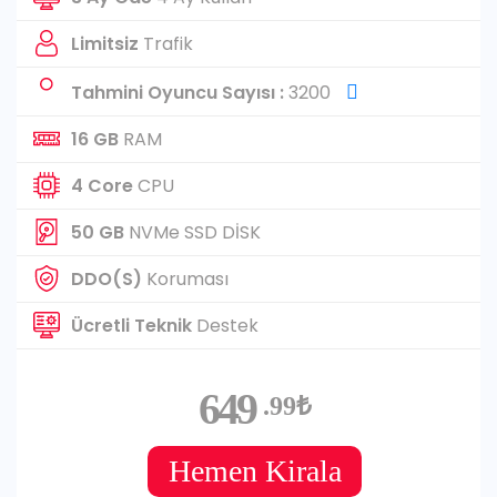
Limitsiz
Trafik
Tahmini Oyuncu Sayısı :
3200
16 GB
RAM
4 Core
CPU
50 GB
NVMe SSD DİSK
DDO(S)
Koruması
Ücretli Teknik
Destek
649
.99₺
Hemen Kirala