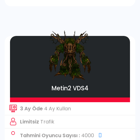
Metin2 VDS4
3 Ay Öde
4 Ay Kullan
Limitsiz
Trafik
Tahmini Oyuncu Sayısı :
4000