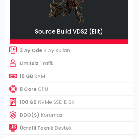
Source Build VDS2 (Elit)
3 Ay Öde
4 Ay Kullan
Limitsiz
Trafik
16 GB
RAM
8 Core
CPU
100 GB
NVMe SSD DİSK
DDO(S)
Koruması
Ücretli Teknik
Destek