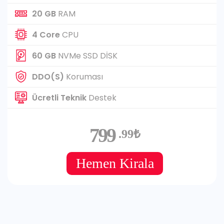
20 GB
RAM
4 Core
CPU
60 GB
NVMe SSD DİSK
DDO(S)
Koruması
Ücretli Teknik
Destek
799
.99₺
Hemen Kirala