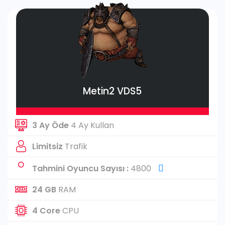
Metin2 VDS5
3 Ay Öde
4 Ay Kullan
Limitsiz
Trafik
Tahmini Oyuncu Sayısı :
4800
24 GB
RAM
4 Core
CPU