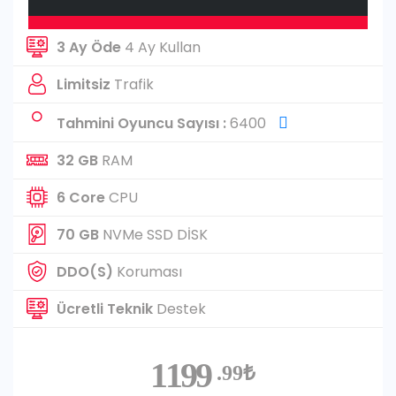
3 Ay Öde
4 Ay Kullan
Limitsiz
Trafik
Tahmini Oyuncu Sayısı :
6400
32 GB
RAM
6 Core
CPU
70 GB
NVMe SSD DİSK
DDO(S)
Koruması
Ücretli Teknik
Destek
1199
.99₺