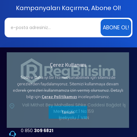
Kampanyaları Kaçırma, Abone Ol!
ABONE OL!
Çerez Kullanımı
Sizlere daha iyi bir hizmet sunabilmek için sitemizde
çerezlerden faydalanıyoruz. Sitemizi kullanmaya devam
ederek çerezleri kullanmamıza izin vermiş olursunuz. Detaylı
bilgi için
Çerez Politikamızı
inceleyebilirsiniz.
Vali Mithat Bey Mahallesi Sıhke Caddesi Bağdat İş
Merkezi Kat:1 No:159
Tamam
İpekyolu / VAN
0 850
309 6821