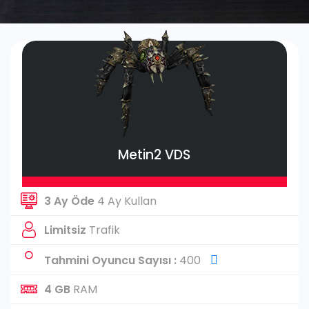
Metin2 VDS
3 Ay Öde
4 Ay Kullan
Limitsiz
Trafik
Tahmini Oyuncu Sayısı :
400
4 GB
RAM