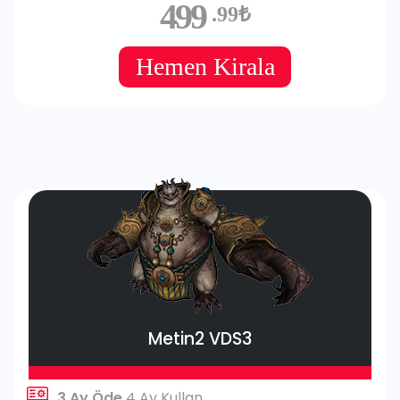
499
.99₺
Hemen Kirala
Metin2 VDS3
3 Ay Öde
4 Ay Kullan