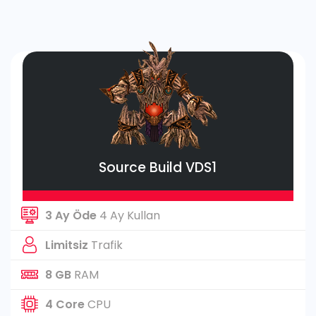
Source Build VDS1
3 Ay Öde
4 Ay Kullan
Limitsiz
Trafik
8 GB
RAM
4 Core
CPU