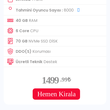
Tahmini Oyuncu Sayısı :
8000
40 GB
RAM
6 Core
CPU
70 GB
NVMe SSD DİSK
DDO(S)
Koruması
Ücretli Teknik
Destek
1499
.99₺
Hemen Kirala