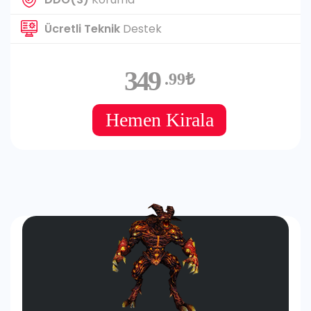
Ücretli Teknik
Destek
349
.99₺
Hemen Kirala