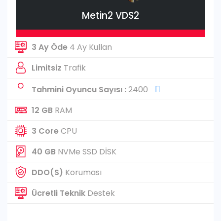
Metin2 VDS2
3 Ay Öde
4 Ay Kullan
Limitsiz
Trafik
Tahmini Oyuncu Sayısı :
2400
12 GB
RAM
3 Core
CPU
40 GB
NVMe SSD DİSK
DDO(S)
Koruması
Ücretli Teknik
Destek