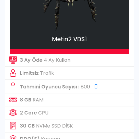
Metin2 VDS1
3 Ay Öde
4 Ay Kullan
Limitsiz
Trafik
Tahmini Oyuncu Sayısı :
800
8 GB
RAM
2 Core
CPU
30 GB
NVMe SSD DİSK
DDO(S)
Koruma