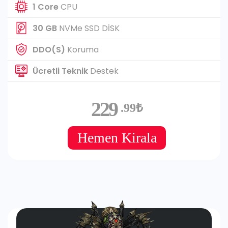
1 Core
CPU
30 GB
NVMe SSD DİSK
DDO(S)
Koruma
Ücretli Teknik
Destek
229
.99₺
Hemen Kirala