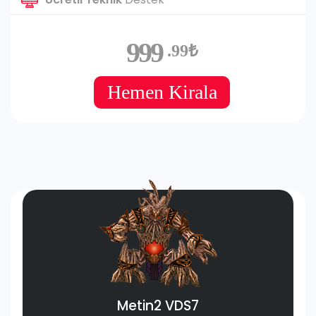
999
.99₺
Hemen Kirala
Metin2 VDS7