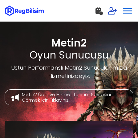
Metin2
Oyun Sunucusu
Üstün Performanslı Metin2 Sunucularımızla
Hizmetinizdeyiz.
Metin2 Ürün ve Hizmet Tanıtım Sayfasını
Görmek İçin Tıklayınız.