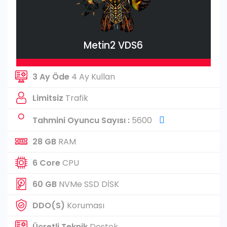
Metin2 VDS6
3 Ay Öde
4 Ay Kullan
Limitsiz
Trafik
Tahmini Oyuncu Sayısı :
5600
28 GB
RAM
6 Core
CPU
60 GB
NVMe SSD DİSK
DDO(S)
Koruması
Ücretli Teknik
Destek