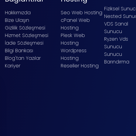
Fiziksel Sunu
Hakkımızda
Seo Web Hosting
Nested Sunu
Bize Ulaşın
cPanel Web
VDS Sanal
Gizlilik Sözleşmesi
Hosting
Sunucu
Hizmet Sözleşmesi
Plesk Web
Ryzen Vds
İade Sözleşmesi
Hosting
Sunucu
Bilgi Bankası
Wordpress
Sunucu
Blog'tan Yazılar
Hosting
Barındırma
Kariyer
Reseller Hosting