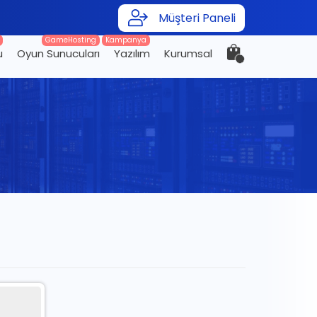
Müşteri Paneli
GameHosting
Kampanya
u
Oyun Sunucuları
Yazılım
Kurumsal