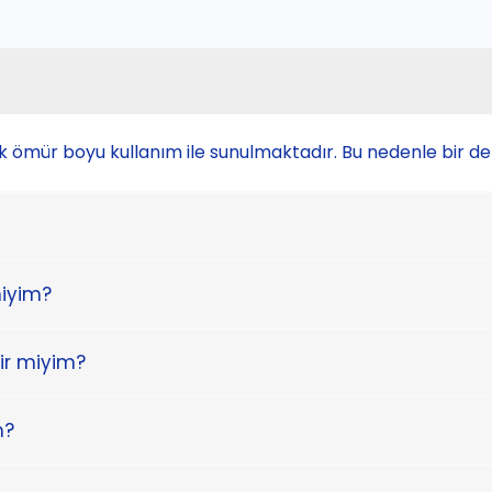
ak ömür boyu kullanım ile sunulmaktadır. Bu nedenle bir 
miyim?
lir miyim?
m?