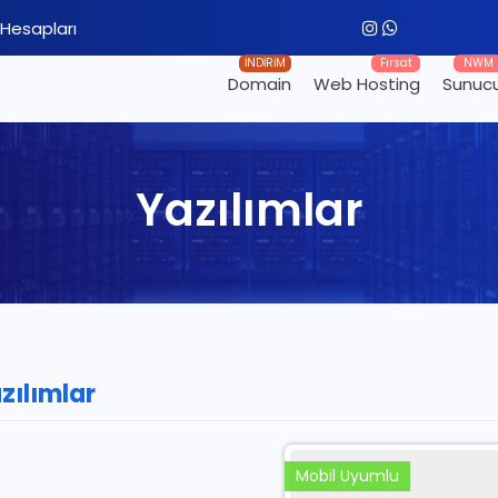
Hesapları
İNDİRİM
Fırsat
NWM
Domain
Web Hosting
Sunuc
Yazılımlar
zılımlar
Mobil Uyumlu