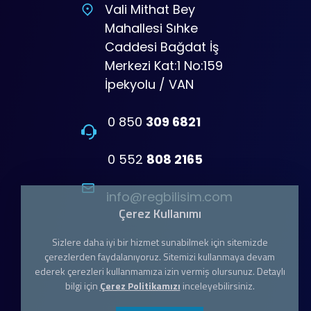
Vali Mithat Bey
Mahallesi Sıhke
Caddesi Bağdat İş
Merkezi Kat:1 No:159
İpekyolu / VAN
0 850
309 6821
0 552
808 2165
info@regbilisim.com
Çerez Kullanımı
Sizlere daha iyi bir hizmet sunabilmek için sitemizde
çerezlerden faydalanıyoruz. Sitemizi kullanmaya devam
ederek çerezleri kullanmamıza izin vermiş olursunuz. Detaylı
bilgi için
Çerez Politikamızı
inceleyebilirsiniz.