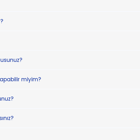
r?
musunuz?
apabilir miyim?
unuz?
ınız?