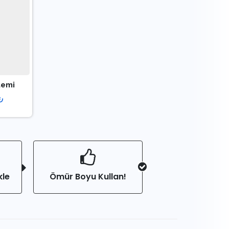
temi
₺
kle
Ömür Boyu Kullan!