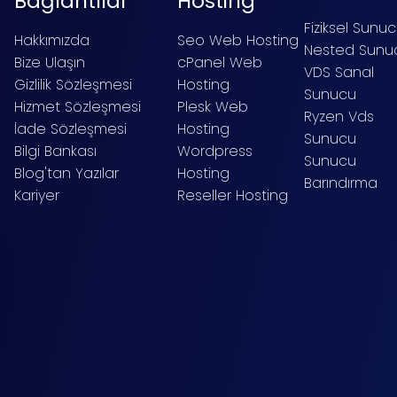
Bağlantılar
Hosting
Fiziksel Sunu
Hakkımızda
Seo Web Hosting
Nested Sunu
Bize Ulaşın
cPanel Web
VDS Sanal
Gizlilik Sözleşmesi
Hosting
Sunucu
Hizmet Sözleşmesi
Plesk Web
Ryzen Vds
İade Sözleşmesi
Hosting
Sunucu
Bilgi Bankası
Wordpress
Sunucu
Blog'tan Yazılar
Hosting
Barındırma
Kariyer
Reseller Hosting