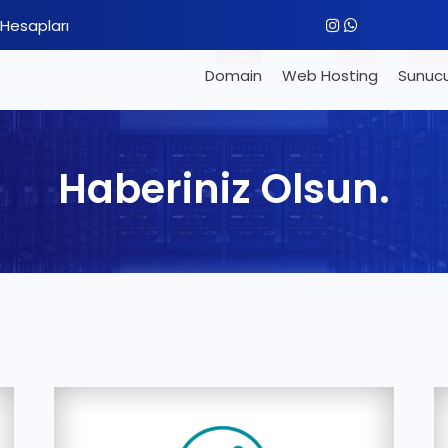
Hesapları
İNDİRİM
Fırsat
NWM
Domain
Web Hosting
Sunuc
Haberiniz Olsun.