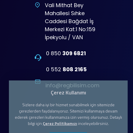
Vali Mithat Bey
Mahallesi Sıhke
Caddesi Bağdat İş
Merkezi Kat:1 No:159
İpekyolu / VAN
0 850
309 6821
0 552
808 2165
info@regbilisim.com
Çerez Kullanımı
Sizlere daha iyi bir hizmet sunabilmek için sitemizde
çerezlerden faydalanıyoruz. Sitemizi kullanmaya devam
ederek çerezleri kullanmamıza izin vermiş olursunuz. Detaylı
bilgi için
Çerez Politikamızı
inceleyebilirsiniz.