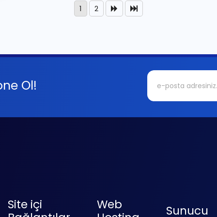
1
2
ne Ol!
Site içi
Web
Sunucu