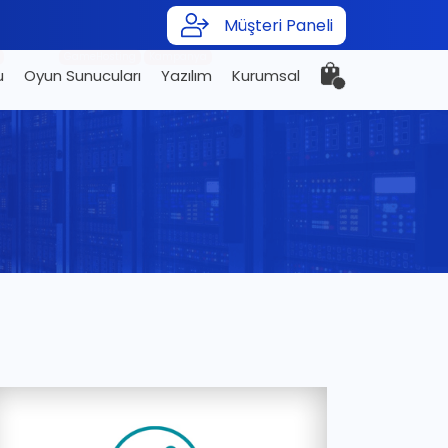
Müşteri Paneli
GameHosting
Kampanya
u
Oyun Sunucuları
Yazılım
Kurumsal