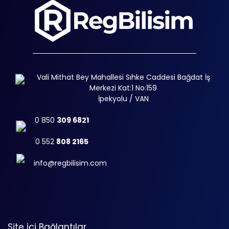
Vali Mithat Bey Mahallesi Sıhke Caddesi Bağdat İş
Merkezi Kat:1 No:159
İpekyolu / VAN
0 850
309 6821
0 552
808 2165
info@regbilisim.com
Site içi Bağlantılar