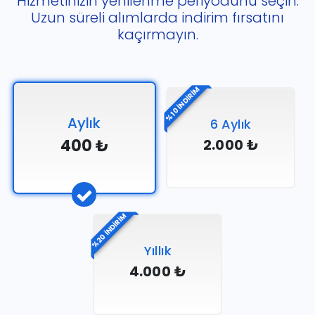
Hizmetinizin yenilenme periyodunu seçin.
Uzun süreli alımlarda indirim fırsatını
kaçırmayın.
%10 İNDİRİM
Aylık
6 Aylık
400 ₺
2.000 ₺
%20 İNDİRİM
Yıllık
4.000 ₺