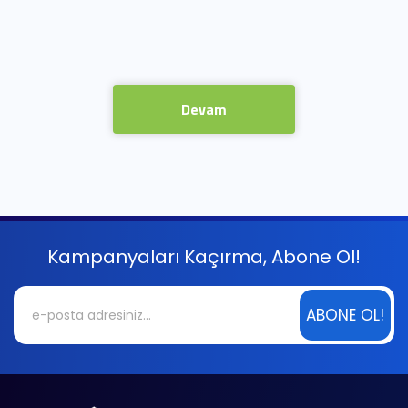
Devam
Kampanyaları Kaçırma, Abone Ol!
ABONE OL!