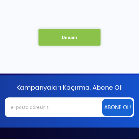
Devam
Kampanyaları Kaçırma, Abone Ol!
ABONE OL!