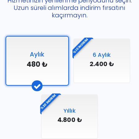
Hizmetinizin yenilenme periyodunu seçin.
Uzun süreli alımlarda indirim fırsatını
kaçırmayın.
%10 İNDİRİM
Aylık
6 Aylık
480 ₺
2.400 ₺
%20 İNDİRİM
Yıllık
4.800 ₺