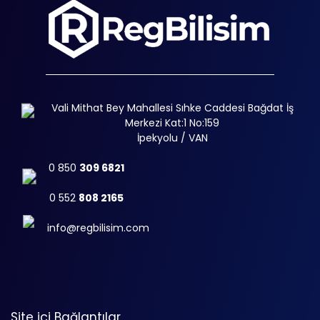
Vali Mithat Bey Mahallesi Sıhke Caddesi Bağdat İş
Merkezi Kat:1 No:159
İpekyolu / VAN
0 850
309 6821
0 552
808 2165
info@regbilisim.com
Site içi Bağlantılar