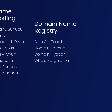
ame
osting
Domain Name
tin2 Sunucu
Registry
meti
necraft Oyun
Alan Adı Tescil
ucuları
Domain Transfer
veM Oyun
Domain Fiyatları
nucusu
Whois Sorgulama
A Sunucu
st Sunucu