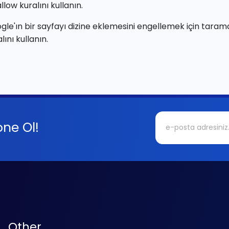
llow kuralını
kullanın.
gle'ın bir sayfayı dizine eklemesini engellemek için tarama
lını
kullanın.
ne Ol!
Other