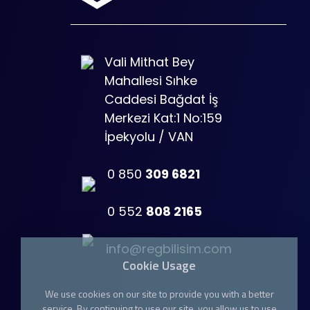
Vali Mithat Bey
Mahallesi Sıhke
Caddesi Bağdat İş
Merkezi Kat:1 No:159
İpekyolu / VAN
0 850
309 6821
0 552
808 2165
info@regbilisim.com
Cookie Usage
We use cookies on our site to provide you with a better
service. By continuing to use our site, you allow us to use