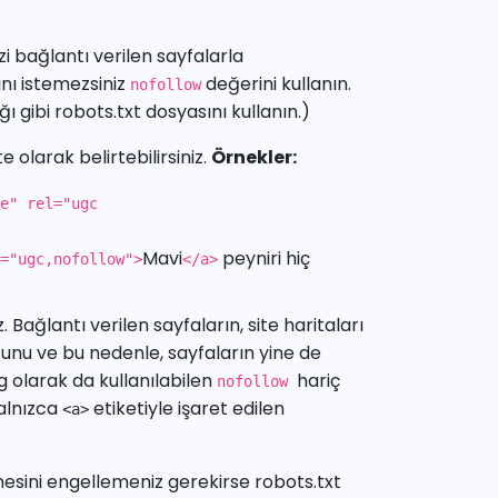
i bağlantı verilen sayfalarla
ını istemezsiniz
değerini kullanın.
nofollow
ı gibi robots.txt dosyasını kullanın.)
e olarak belirtebilirsiniz.
Örnekler:
se"
rel="ugc
Mavi
peyniri hiç
="ugc,nofollow"
>
</a>
 Bağlantı verilen sayfaların, site haritaları
ğunu ve bu nedenle, sayfaların yine de
g
olarak da kullanılabilen
hariç
nofollow
alnızca
etiketiyle işaret edilen
<a>
emesini engellemeniz gerekirse
robots.txt