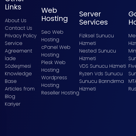
Links
Web
Server
G
Hosting
About Us
Services
H
Contact Us
Seo Web
Privacy Policy
Fiziksel Sunucu
Me
Hosting
Service
Hizmeti
Hiz
cPanel Web
Agreement
Nested Sunucu
Mi
Hosting
İade
Hizmeti
Sun
Plesk Web
Sözleşmesi
VDS Sunucu Hizmeti
Fi
Hosting
Knowledge
Ryzen Vds Sunucu
Su
Wordpress
Base
Sunucu Barındırma
MT
Hosting
Articles from
Hizmeti
Ru
Reseller Hosting
Blog
Kariyer