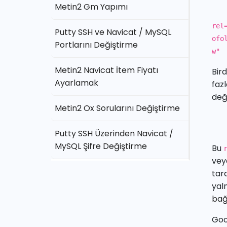
Metin2 Gm Yapımı
rel
Putty SSH ve Navicat / MySQL
ofo
Portlarını Değiştirme
w"
Metin2 Navicat İtem Fiyatı
Bir
Ayarlamak
faz
değ
Metin2 Ox Sorularını Değiştirme
Putty SSH Üzerinden Navicat /
MySQL Şifre Değiştirme
Bu
vey
tar
yal
bağl
Goo