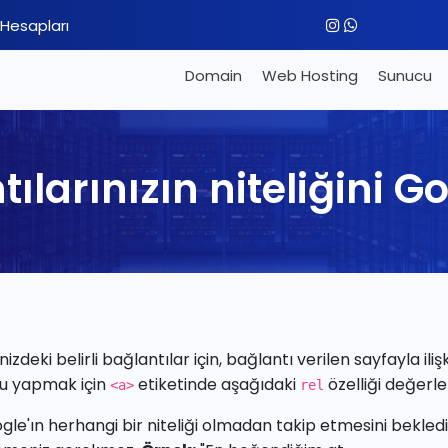
Hesapları
Domain
Web Hosting
Sunucu
ılarınızın niteliğini Go
nizdeki belirli bağlantılar için, bağlantı verilen sayfayla iliş
u yapmak için
etiketinde aşağıdaki
özelliği değerler
<a>
rel
gle'ın herhangi bir niteliği olmadan takip etmesini bekledi