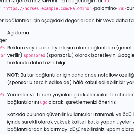
emeniz gerekmez.
Örnek:
"En beğendiğim at
<a
palomino
'dur
f="https://horses.example.com/Palomino">
</a>
er bağlantılar için aşağıdaki değerlerden bir veya daha fazl
Açıklama
ğer
Reklam veya ücretli yerleşim olan bağlantıları (genel
="s
verilir)
(sponsorlu) olarak işaretleyin.
Google'
sor
sponsored
hakkında daha fazla bilgi.
NOT:
Bu tür bağlantılar için daha önce nofollow özelliğ
(sponsorlu tercih edilse de) hâlâ kabul edilebilir bir yo
Yorumlar ve forum yayınları gibi kullanıcılar tarafında
="u
bağlantılarını
olarak işaretlemenizi öneririz.
ugc
Katkıda bulunan güvenilir kullanıcıları tanımak ve ödüll
içinde sürekli olarak yüksek kaliteli katkı yapan üyeler
bağlantılardan kaldırmayı düşünebilirsiniz.
Spam olara