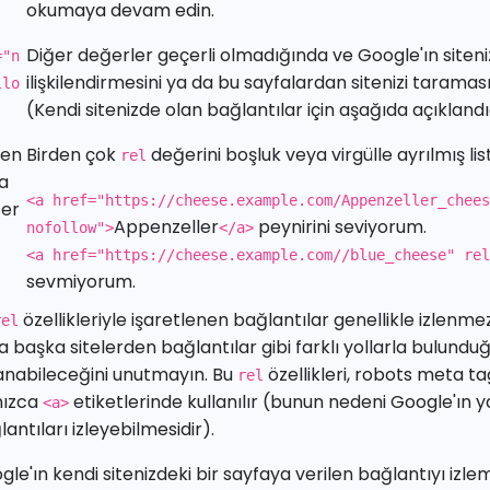
okumaya devam edin.
Diğer değerler geçerli olmadığında ve Google'ın siteniz
="n
ilişkilendirmesini ya da bu sayfalardan sitenizi taramas
llo
(Kendi sitenizde olan bağlantılar için aşağıda açıklandığ
den
Birden çok
değerini boşluk veya virgülle ayrılmış list
rel
la
<a href="https://cheese.example.com/Appenzeller_chee
er
Appenzeller
peynirini seviyorum.
nofollow"
>
</a>
<a href="https://cheese.example.com//blue_cheese"
rel
sevmiyorum.
özellikleriyle işaretlenen bağlantılar genellikle izlenmez.
rel
a başka sitelerden bağlantılar gibi farklı yollarla bulundu
anabileceğini unutmayın. Bu
özellikleri,
robots meta ta
rel
nızca
etiketlerinde kullanılır (bunun nedeni
Google'ın y
<a>
antıları izleyebilmesidir
).
gle'ın kendi sitenizdeki bir sayfaya verilen bağlantıyı izl