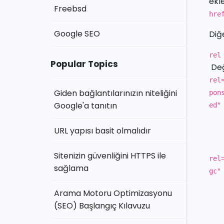
ekl
Freebsd
hre
Google SEO
Diğ
rel
Popular Topics
De
rel
Giden bağlantılarınızın niteliğini
pon
Google'a tanıtın
ed"
URL yapısı basit olmalıdır
Sitenizin güvenliğini HTTPS ile
rel
sağlama
gc"
Arama Motoru Optimizasyonu
(SEO) Başlangıç Kılavuzu