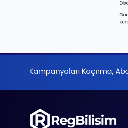
Disa
Goo
kura
Kampanyaları Kaçırma, Abo