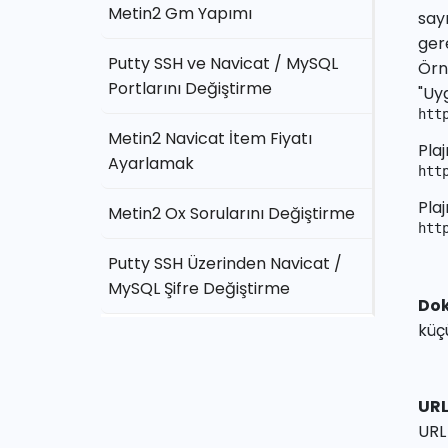
Metin2 Gm Yapımı
say
gere
Putty SSH ve Navicat / MySQL
Örn
Portlarını Değiştirme
"Uyg
htt
Metin2 Navicat İtem Fiyatı
Plaj
Ayarlamak
htt
Plaj
Metin2 Ox Sorularını Değiştirme
htt
Putty SSH Üzerinden Navicat /
MySQL Şifre Değiştirme
Dok
küçü
URL
URL 