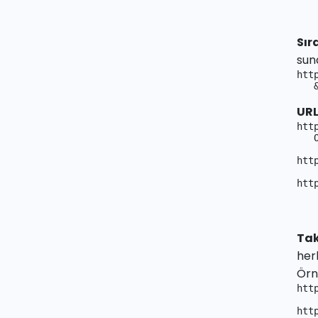
Sır
sun
htt
   
URL
htt
   
htt
htt
Tak
herh
Örn
htt
htt