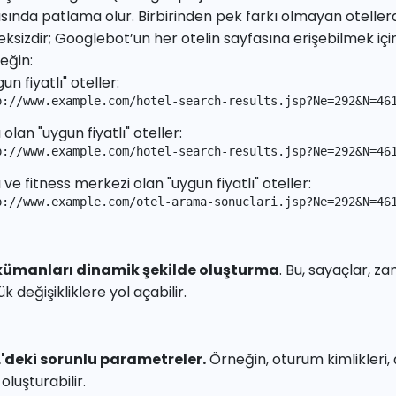
ısında patlama olur. Birbirinden pek farkı olmayan oteller
ksizdir; Googlebot’un her otelin sayfasına erişebilmek için 
eğin:
un fiyatlı" oteller:
p://www.example.com/hotel-search-results.jsp?Ne=292&N=46
ı olan "uygun fiyatlı" oteller:
p://www.example.com/hotel-search-results.jsp?Ne=292&N=46
ı ve fitness merkezi olan "uygun fiyatlı" oteller:
p://www.example.com/otel-arama-sonuclari.jsp?Ne=292&N=46
ümanları dinamik şekilde oluşturma
. Bu, sayaçlar, 
k değişikliklere yol açabilir.
'deki sorunlu parametreler.
Örneğin, oturum kimlikleri
oluşturabilir.