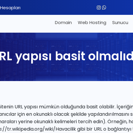
Hesapları
Domain
Web Hosting
Sunucu
RL yapısı basit olmalıd
sitenin URL yapısı mümkün olduğunda basit olabilir. İçeriğin
lanıcılar için en okunaklı olacak şekilde yapılandırılması
raları yerine okunaklı kelimeleri tercih edin). Örneğin, havac
p://tr.wikipedia.org/wiki/Havacilik gibi bir URL o bağlantı