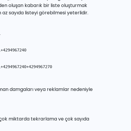
den oluşan kabarık bir liste oluşturmak
az sayıda listeyi görebilmesi yeterlidir.
1
1+4294967240
1+4294967240+4294967270
zaman damgaları veya reklamlar nedeniyle
, çok miktarda tekrarlama ve çok sayıda