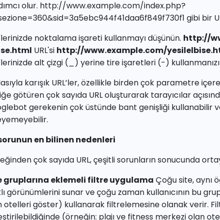
dımcı olur. http://www.example.com/index.php?
sezione=360&sid=3a5ebc944f41daa6f849f730f1 gibi bir URL k
'lerinizde noktalama işareti kullanmayı düşünün.
http://
ise.html
URL'si
http://www.example.com/yesilelbise.h
lerinizde alt çizgi (_) yerine tire işaretleri (-) kullanmanızı
lasıyla karışık URL’ler, özellikle birden çok parametre içer
riğe götüren çok sayıda URL oluşturarak tarayıcılar açısın
glebot gerekenin çok üstünde bant genişliği kullanabilir v
eyemeyebilir.
sorunun en bilinen nedenleri
eğinden çok sayıda URL, çeşitli sorunların sonucunda ortaya
 gruplarına eklemeli filtre uygulama
Çoğu site, aynı 
klı görünümlerini sunar ve çoğu zaman kullanıcının bu grupl
 otelleri göster) kullanarak filtrelemesine olanak verir. Fi
eştirilebildiğinde (örneğin: plajı ve fitness merkezi olan ot