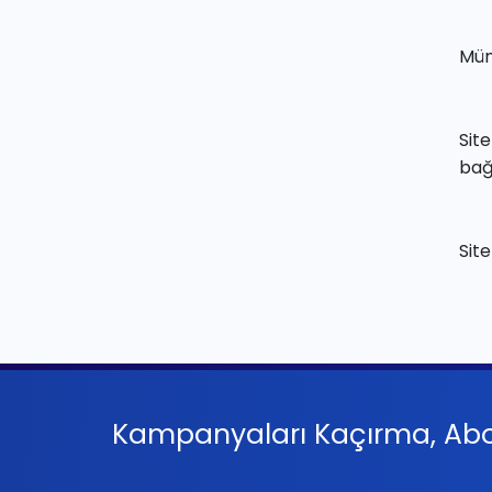
Müm
Sit
bağl
Sit
Kampanyaları Kaçırma, Abo