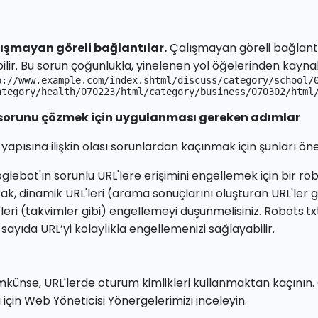
ışmayan göreli bağlantılar.
Çalışmayan göreli bağlant
bilir. Bu sorun çoğunlukla, yinelenen yol öğelerinden kayna
p://www.example.com/index.shtml/discuss/category/school/0
ategory/health/070223/html/category/business/070302/html
sorunu çözmek için uygulanması gereken adımlar
yapısına ilişkin olası sorunlardan kaçınmak için şunları öner
glebot'ın sorunlu URL'lere erişimini engellemek için bir ro
rak, dinamik URL'leri (arama sonuçlarını oluşturan URL'ler 
'leri (takvimler gibi) engellemeyi düşünmelisiniz. Robots.
sayıda URL’yi kolaylıkla engellemenizi sağlayabilir.
künse, URL'lerde oturum kimlikleri kullanmaktan kaçının.
i için
Web Yöneticisi Yönergelerimizi
inceleyin.