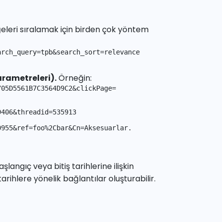
öğeleri sıralamak için birden çok yöntem
rch_query=tpb&search_sort=relevance

arametreleri).
Örneğin:
05D5561B7C3564D9C2&clickPage=

9406&threadid=535913
0955&ref=foo%2Cbar&Cn=Aksesuarlar.
langıç veya bitiş tarihlerine ilişkin
rihlere yönelik bağlantılar oluşturabilir.