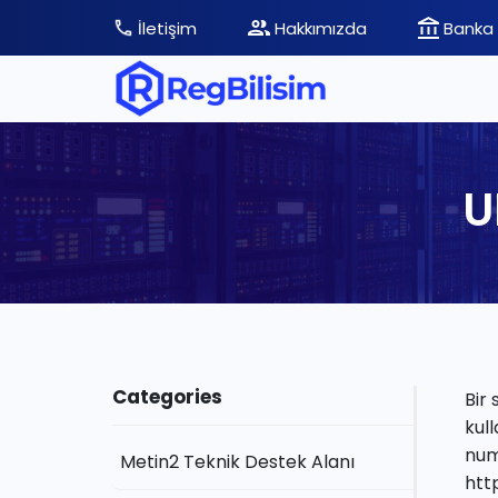
İletişim
Hakkımızda
Banka 
U
Categories
Bir 
kul
numa
Metin2 Teknik Destek Alanı
htt