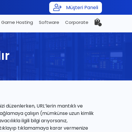
Müşteri Paneli
Game Hosting
Software
Corporate
ır
izi düzenlerken, URL’lerin mantıklı ve
nı sağlamaya çalışın (mümkünse uzun kimlik
ılıkla ilgili bilgi arıyorsanız,
yı tıklayıp tıklamamaya karar vermenize