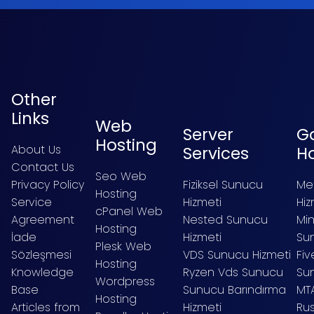
Other
Links
Web
Server
G
Hosting
About Us
Services
H
Contact Us
Seo Web
Privacy Policy
Fiziksel Sunucu
Me
Hosting
Service
Hizmeti
Hiz
cPanel Web
Agreement
Nested Sunucu
Mi
Hosting
İade
Hizmeti
Sun
Plesk Web
Sözleşmesi
VDS Sunucu Hizmeti
Fi
Hosting
Knowledge
Ryzen Vds Sunucu
Su
Wordpress
Base
Sunucu Barındırma
MT
Hosting
Articles from
Hizmeti
Ru