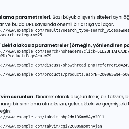
alama parametreleri.
Bazı büyük alışveriş siteleri aynı 
ar ve bu da URL sayısında önemli bir artışa yol açar.
p://www.example.com/results?search_type=search_videos&sea
&search_category=25
'deki alakasız parametreler (örneğin, yönlendiren p
p://www.example.com/search/noheaders?click=6EE2BF1AF6A3D7
OPD+Product+Page&cat=79
p://www.example.com/discuss/showthread.php?referrerid=24
p://www.example.com/products/products.asp?N=200063&Ne=50
vim sorunları.
Dinamik olarak oluşturulmuş bir takvim, baş
angi bir sınırlama olmaksızın, gelecekteki ve geçmişteki ta
eğin:
p://www.example.com/takvim.php?d=13&m=8&y=2011
p://www.example.com/takvim/cgi?2008&month=jan