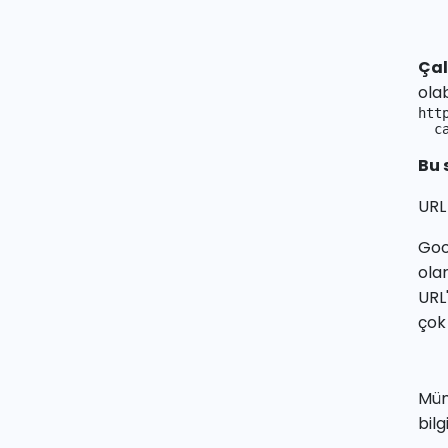
Çal
ola
htt
  c
Bu 
URL 
Goo
ola
URL
çok 
Müm
bilg