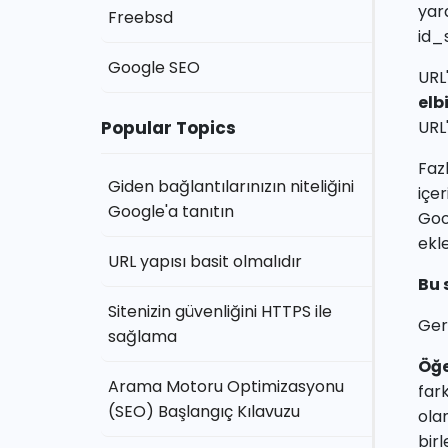
yar
Freebsd
id_
Google SEO
URL
elb
Popular Topics
URL'
Faz
Giden bağlantılarınızın niteliğini
içe
Google'a tanıtın
Goo
ekl
URL yapısı basit olmalıdır
Bu 
Sitenizin güvenliğini HTTPS ile
Ger
sağlama
Öğe
Arama Motoru Optimizasyonu
far
(SEO) Başlangıç Kılavuzu
olan
birl