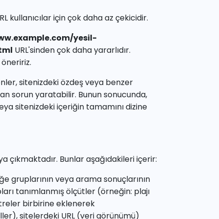
ullanıcılar için çok daha az çekicidir.
www.example.com/yesil-
tml
URL'sinden çok daha yararlıdır.
 öneririz.
enler, sitenizdeki özdeş veya benzer
dan sorun yaratabilir. Bunun sonucunda,
eya sitenizdeki içeriğin tamamını dizine
 çıkmaktadır. Bunlar aşağıdakileri içerir:
öğe gruplarının veya arama sonuçlarının
arı tanımlanmış ölçütler (örneğin: plajı
ltreler birbirine eklenerek
eller), sitelerdeki URL (veri görünümü)