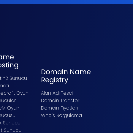
ame
osting
Domain Name
tin2 Sunucu
Registry
meti
necraft Oyun
Alan Adı Tescil
ucuları
Domain Transfer
veM Oyun
Domain Fiyatları
nucusu
Whois Sorgulama
A Sunucu
st Sunucu