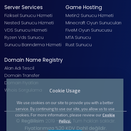
Server Services
Game Hosting
Fiziksel Sunucu Hizmeti
Metin2 Sunucu Hizmeti
Nested Sunucu Hizmeti
Minecraft Oyun Sunucuları
VDS Sunucu Hizmeti
FiveM Oyun Sunucusu
Ryzen Vds Sunucu
MTA Sunucu
Sunucu Barındırma Hizmeti
Rust Sunucu
Domain Name Registry
Alan Adı Tescil
Domain Transfer
Domain Fiyatları
Cookie Usage
Whois Sorgulama
We use cookies on our site to provide you with a better
service. By continuing to use our site, you allow us to use
cookies. For more information, please review our
Cookie
©
RegBilisim
2019 - 2025 Tüm hakları saklıdır.
Policy.
Fiyatlarımıza %20 KDV Dahil değildir.