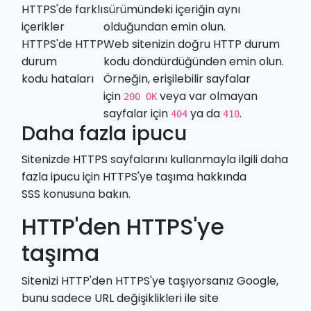
HTTPS'de farklı
sürümündeki içeriğin aynı
içerikler
olduğundan emin olun.
HTTPS'de
HTTP
Web sitenizin doğru HTTP durum
durum
kodu döndürdüğünden emin olun.
kodu
hataları
Örneğin, erişilebilir sayfalar
için
veya var olmayan
200 OK
sayfalar için
ya da
.
404
410
Daha fazla ipucu
Sitenizde HTTPS sayfalarını kullanmayla ilgili daha
fazla ipucu için
HTTPS'ye taşıma hakkında
SSS
konusuna bakın.
HTTP'den HTTPS'ye
taşıma
Sitenizi HTTP'den HTTPS'ye taşıyorsanız Google,
bunu sadece
URL değişiklikleri ile site